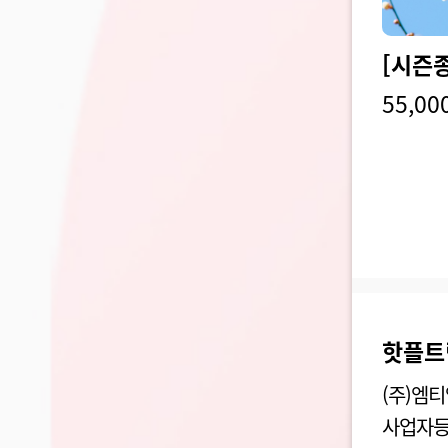
55,00
핫플트
(주)엠
사업자등록