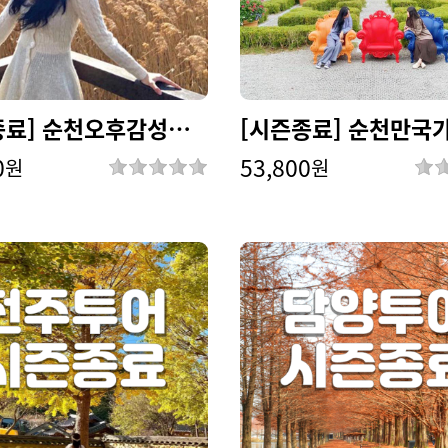
[시즌종료] 순천오후감성투어
0
53,800
원
원