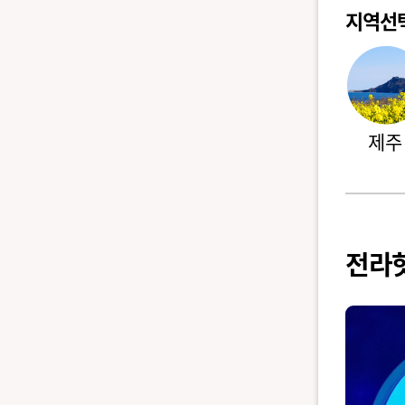
지역선
제주
전라