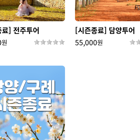
종료] 전주투어
[시즌종료] 담양투어
0
55,000
원
원