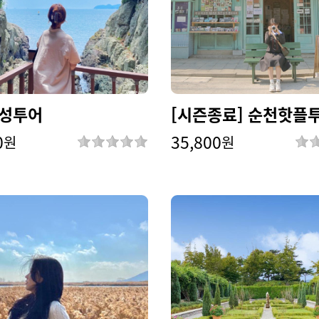
성투어
[시즌종료] 순천핫플
0
35,800
원
원