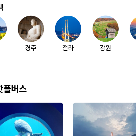
택
경주
전라
강원
핫플버스