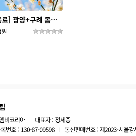
[시즌종료] 광양+구례 봄꽃여행
0
원
립
티엠비코리아
대표자 : 정세종
|
번호 : 130-87-09598
통신판매번호 : 제2023-서울강서
|