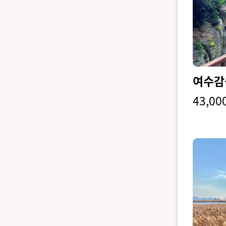
여수감
43,00