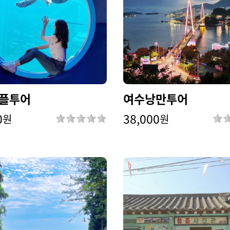
플투어
여수낭만투어
0
38,000
원
원