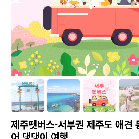
제주펫버스-서부권 제주도 애견 
어 댕댕이 여행