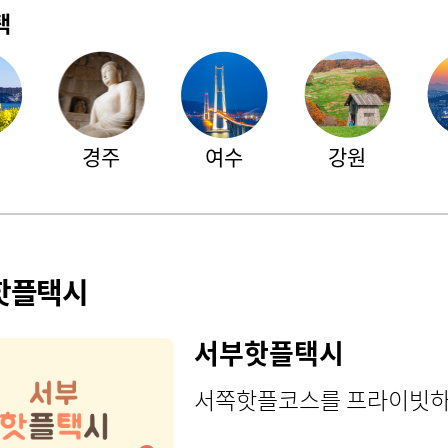
택
경주
여수
강원
핫플택시
서부핫플택시
서쪽핫플코스를 프라이빗하게