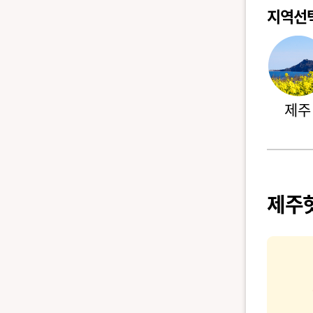
지역선
제주
제주