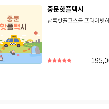
중문핫플택시
남쪽핫플코스를 프라이빗하게
195,0