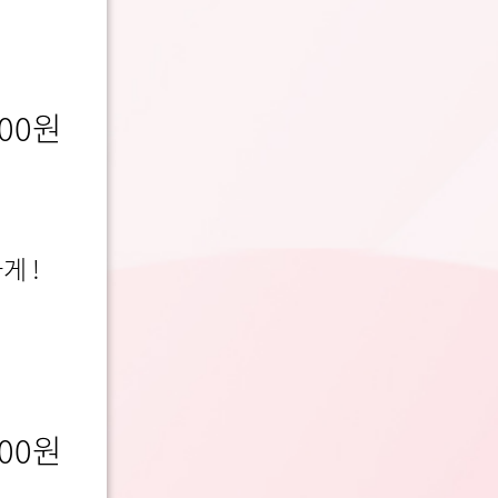
00
원
 !
00
원