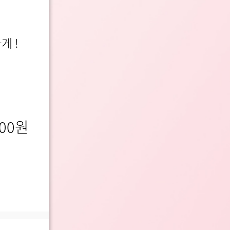
 !
00
원