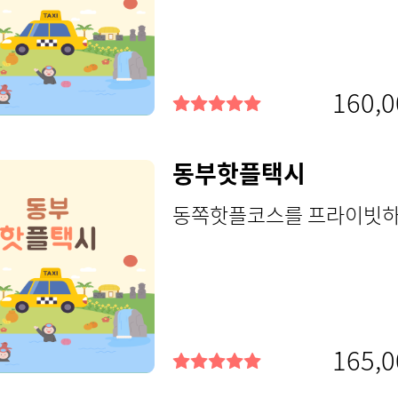
160,0
동부핫플택시
동쪽핫플코스를 프라이빗하게
165,0