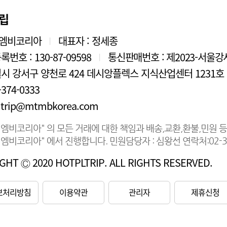
립
티엠비코리아
대표자 : 정세종
|
번호 : 130-87-09598
통신판매번호 : 제2023-서울강서
|
시 강서구 양천로 424 데시앙플렉스 지식산업센터 1231호
-374-0333
 : trip@mtmbkorea.com
티엠비코리아" 의 모든 거래에 대한 책임과 배송,교환,환불,민원 
티엠비코리아" 에서 진행합니다. 민원담당자 : 심왕선 연락처:02-37
GHT Ⓒ 2020 HOTPLTRIP. ALL RIGHTS RESERVED.
보처리방침
이용약관
관리자
제휴신청