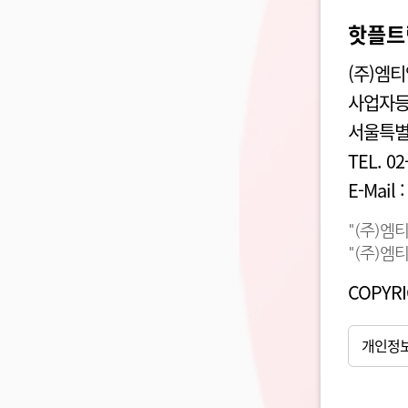
핫플트
(주)엠
사업자등록
서울특별
TEL. 02
E-Mail
"(주)엠
"(주)엠
COPYRI
개인정