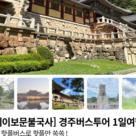
데이보문불국사] 경주버스투어 1일여
 핫플버스로 핫플만 쏙쏙 !