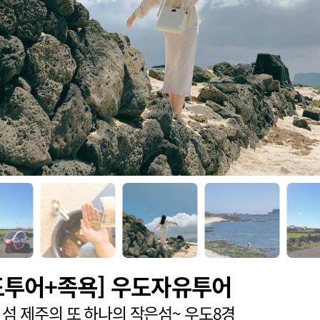
도투어+족욕] 우도자유투어
 섬 제주의 또 하나의 작은섬~ 우도8경