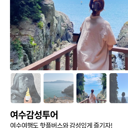
여수감성투어
여수여행도 핫플버스와 감성있게 즐기자!