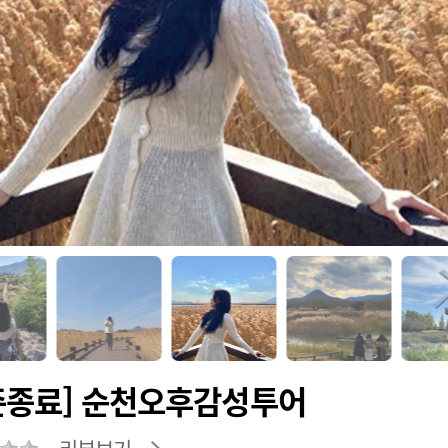
즌종료] 순천오후감성투어